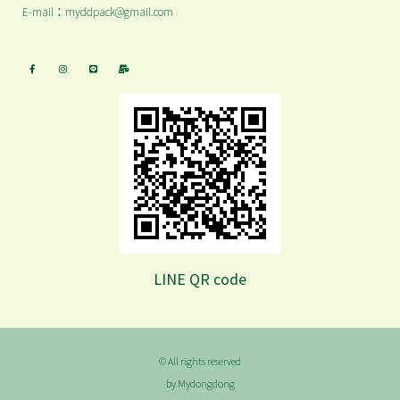
E-mail：myddpack@gmail.com
LINE QR code
© All rights reserved
by Mydongdong