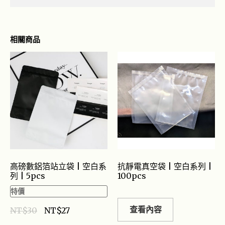
相關商品
高磅數鋁箔站立袋 | 空白系
抗靜電真空袋 | 空白系列 |
列 | 5pcs
100pcs
特價
查看內容
NT$
30
NT$
27