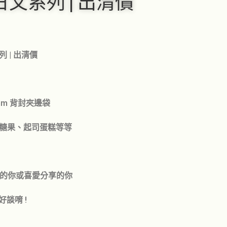
 日文系列 | 出清價
列 | 出清價
45mm 背封夾邊袋
、糖果、起司蛋糕等等
Y的你或喜愛分享的你
談唷 !