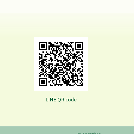
LINE QR code
by Mydongdong