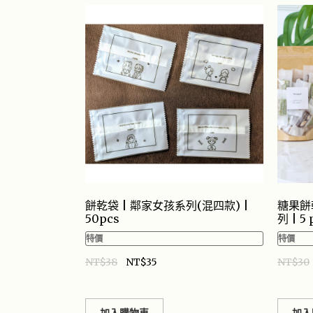
餅乾袋 | 鄰家女孩系列(混四款) |
糖果餅
50pcs
列 | 5 
特價
特價
NT$
38
NT$
35
NT$
30