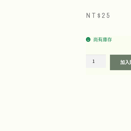
NT$
25
尚有庫存
加入