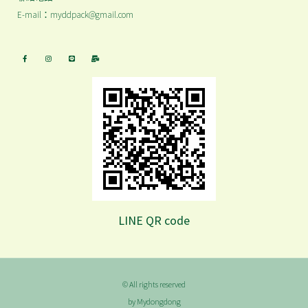
E-mail：myddpack@gmail.com
LINE QR code
© All rights reserved
by Mydongdong