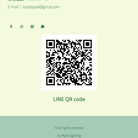
E-mail：myddpack@gmail.com
LINE QR code
© All rights reserved
by Mydongdong